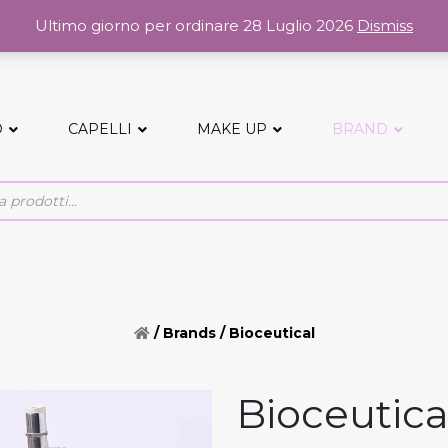
Ultimo giorno per ordinare 28 Luglio 2026
Dismiss
O
CAPELLI
MAKE UP
BRAND
/ Brands / Bioceutical
Bioceutica