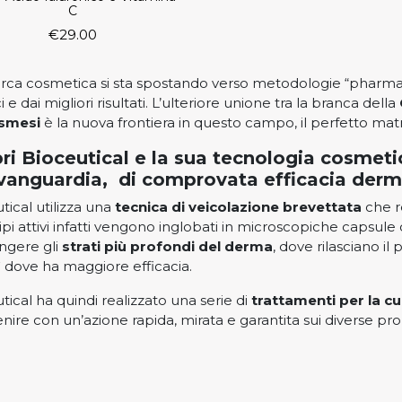
C
€
29.00
erca cosmetica si sta spostando verso metodologie “pharma-
i e dai migliori risultati. L’ulteriore unione tra la branca della
smesi
è la nuova frontiera in questo campo, il perfetto mat
ri Bioceutical e la sua tecnologia cosme
avanguardia, di comprovata efficacia derm
tical utilizza una
tecnica di veicolazione brevettata
che r
cipi attivi infatti vengono inglobati in microscopiche capsule 
ngere gli
strati più profondi del derma
, dove rilasciano il
lì dove ha maggiore efficacia.
tical ha quindi realizzato una serie di
trattamenti per la cu
enire con un’azione rapida, mirata e garantita sui diverse p