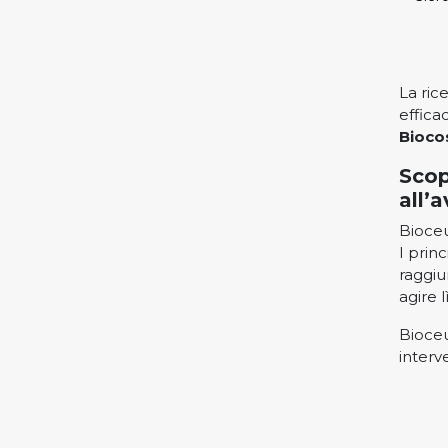
La ric
efficac
Bioco
Scop
all’
Bioceu
I prin
raggiu
agire 
Bioceu
interv