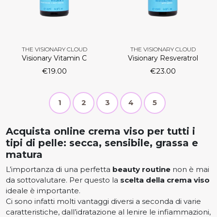
THE VISIONARY CLOUD
THE VISIONARY CLOUD
Visionary Vitamin C
Visionary Resveratrol
€
19.00
€
23.00
P
P
P
P
P
P
1
2
3
4
5
a
g
a
a
a
a
a
e
Acquista online crema viso per tutti i
n
g
g
g
g
g
tipi di pelle: secca, sensibile, grassa e
a
matura
e
e
e
e
e
v
L’importanza di una perfetta
beauty routine
non è mai
i
da sottovalutare. Per questo la
scelta della crema viso
g
ideale è importante.
a
Ci sono infatti molti vantaggi diversi a seconda di varie
t
caratteristiche, dall’idratazione al lenire le infiammazioni,
i