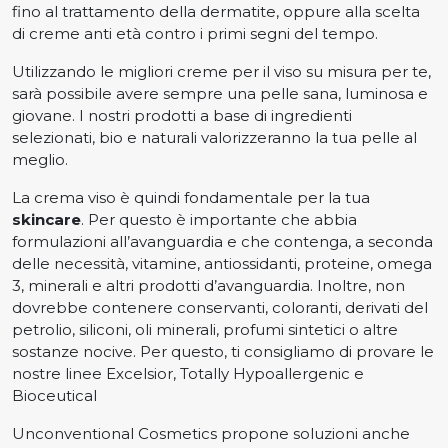
fino al trattamento della dermatite, oppure alla scelta
o
di creme anti età contro i primi segni del tempo.
n
Utilizzando le migliori creme per il viso su misura per te,
sarà possibile avere sempre una pelle sana, luminosa e
giovane. I nostri prodotti a base di ingredienti
selezionati, bio e naturali valorizzeranno la tua pelle al
meglio.
La crema viso è quindi fondamentale per la tua
skincare
. Per questo è importante che abbia
formulazioni all’avanguardia e che contenga, a seconda
delle necessità, vitamine, antiossidanti, proteine, omega
3, minerali e altri prodotti d’avanguardia. Inoltre, non
dovrebbe contenere conservanti, coloranti, derivati del
petrolio, siliconi, oli minerali, profumi sintetici o altre
sostanze nocive. Per questo, ti consigliamo di provare le
nostre linee Excelsior, Totally Hypoallergenic e
Bioceutical
Unconventional Cosmetics propone soluzioni anche