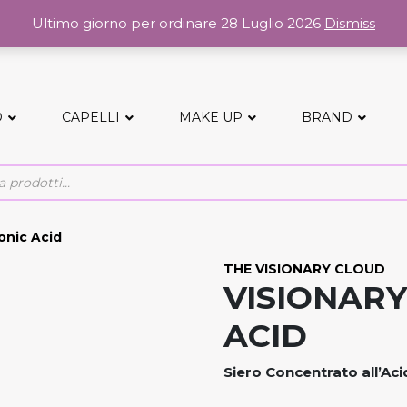
Ultimo giorno per ordinare 28 Luglio 2026
Dismiss
O
CAPELLI
MAKE UP
BRAND
onic Acid
THE VISIONARY CLOUD
VISIONAR
ACID
Siero Concentrato all’Aci