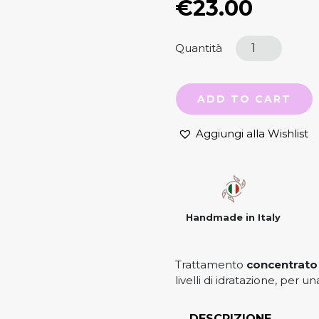
€
23.00
Quantità
ADD TO CART
Aggiungi alla Wishlist
Handmade in Italy
Trattamento
concentrato 
livelli di idratazione, per u
DESCRIZIONE