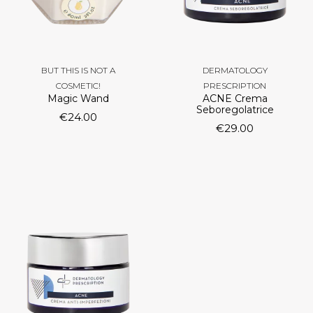
BUT THIS IS NOT A
DERMATOLOGY
COSMETIC!
PRESCRIPTION
Magic Wand
ACNE Crema
Seboregolatrice
€
24.00
€
29.00