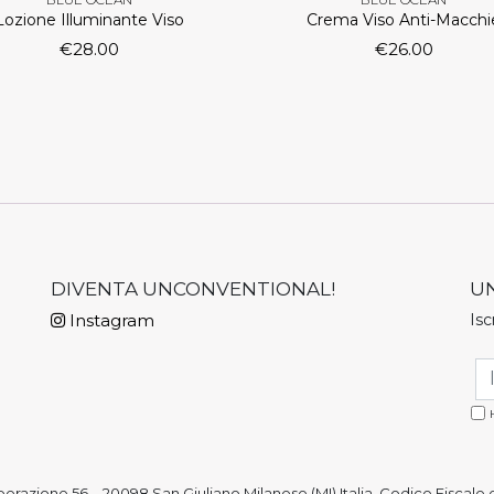
Lozione Illuminante Viso
Crema Viso Anti-Macchi
€
28.00
€
26.00
DIVENTA UNCONVENTIONAL!
U
Instagram
Isc
erazione 56 – 20098 San Giuliano Milanese (MI) Italia, Codice Fiscale 