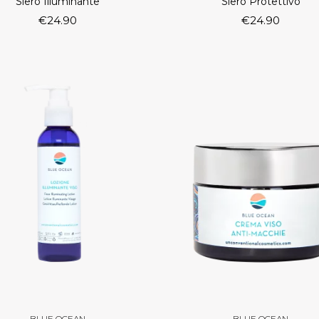
Siero Illuminante
Siero Protettivo
€
24.90
€
24.90
BLUE OCEAN
BLUE OCEAN