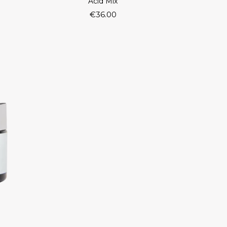
Acid Mix
€
36.00