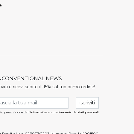
e
NCONVENTIONAL NEWS
riviti e ricevi subito il -15% sul tuo primo ordine!
.
Ho preso visione dell'
informativa sul trattamento dei dati personali
e Partita I.v.a. 02893741203, Numero Rea: MI 1901500