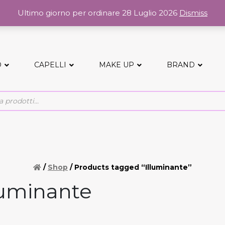
Ultimo giorno per ordinare 28 Luglio 2026
Dismiss
O
CAPELLI
MAKE UP
BRAND
/
Shop
/ Products tagged “Illuminante”
luminante