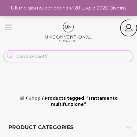
0
Spedizioni gratuite sopra i 50€
Ultimo giorno per ordinare 28 Luglio 2026
Dismiss
R
i
c
e
r
c
a
p
r
o
d
/
Shop
/ Products tagged “Trattamento
o
t
multifunzione”
t
i
PRODUCT CATEGORIES
-