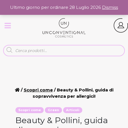
0
Spedizioni gratuite sopra i 50€
Ultimo giorno per ordinare 28 Luglio 2026
Dismiss
/
Scopri come
/ Beauty & Pollini, guida di
sopravvivenza per allergici!
Scopri come
Green
Articoli
Beauty & Pollini, guida