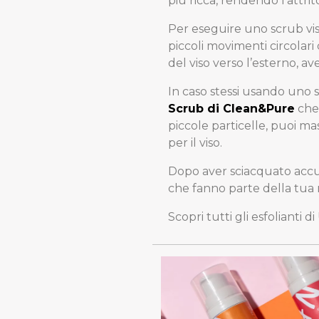
più ricca, rendendo l’attri
Per eseguire uno scrub vis
piccoli movimenti circolar
del viso verso l’esterno, a
In caso stessi usando uno 
Scrub di Clean&Pure
che 
piccole particelle, puoi ma
per il viso.
Dopo aver sciacquato accur
che fanno parte della tua 
Scopri tutti gli esfolianti