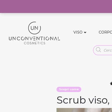
Spedizioni gratuite sopra i 50€
VISO
CORP
Scopri come
Scrub viso