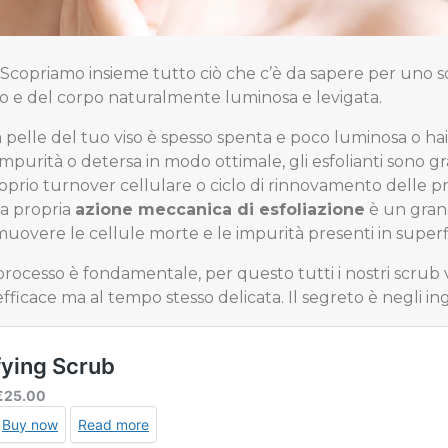
. Scopriamo insieme tutto ciò che c’è da sapere per uno sc
so e del corpo naturalmente luminosa e levigata.
la pelle del tuo viso è spesso spenta e poco luminosa o ha
urità o detersa in modo ottimale, gli esfolianti sono gra
proprio turnover cellulare o ciclo di rinnovamento delle p
la propria
azione meccanica di esfoliazione
è un gran
uovere le cellule morte e le impurità presenti in superfi
rocesso è fondamentale, per questo tutti i nostri scrub 
ficace ma al tempo stesso delicata. Il segreto è negli in