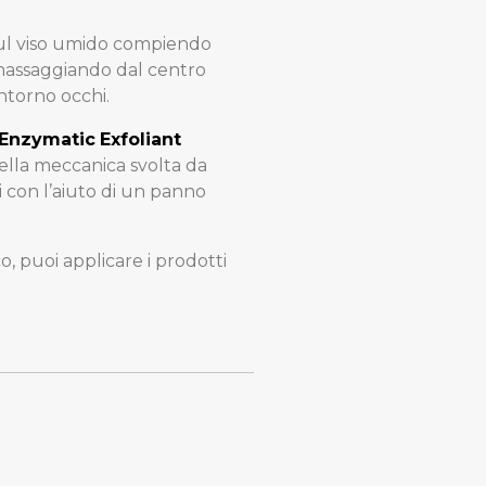
l viso umido compiendo
 massaggiando dal centro
ntorno occhi.
Enzymatic
Exfoliant
uella meccanica svolta da
i con l’aiuto di un panno
, puoi applicare i prodotti