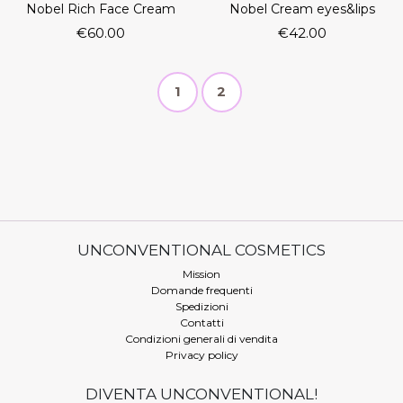
Nobel Rich Face Cream
Nobel Cream eyes&lips
€
60.00
€
42.00
P
P
P
1
2
a
g
a
a
e
n
g
g
a
e
e
v
i
g
UNCONVENTIONAL COSMETICS
a
Mission
t
Domande frequenti
i
Spedizioni
o
Contatti
n
Condizioni generali di vendita
Privacy policy
DIVENTA UNCONVENTIONAL!